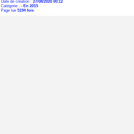
Date de création :
27/08/2020 00:12
Catégorie :
- En 2015
Page lue
5194 fois