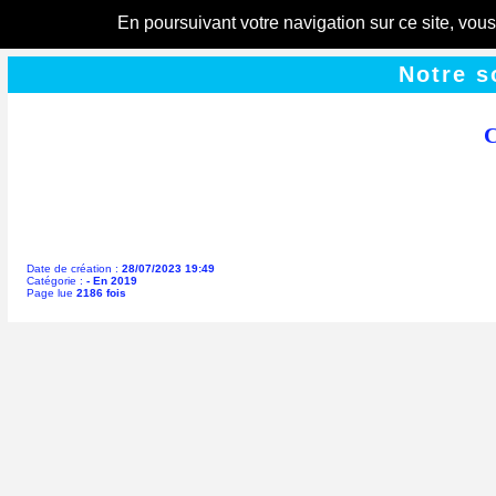
En poursuivant votre navigation sur ce site, vou
Notre s
C
Date de création :
28/07/2023 19:49
Catégorie :
- En 2019
Page lue
2186 fois