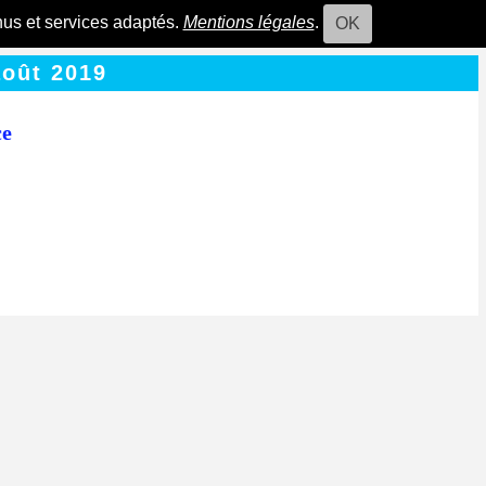
nus et services adaptés.
Mentions légales
.
OK
août 2019
ce